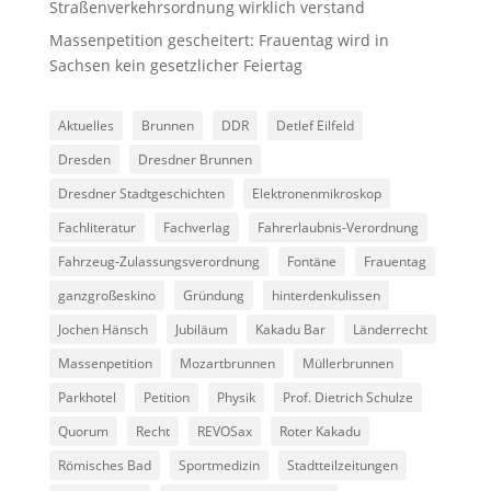
Straßenverkehrsordnung wirklich verstand
Massenpetition gescheitert: Frauentag wird in
Sachsen kein gesetzlicher Feiertag
Aktuelles
Brunnen
DDR
Detlef Eilfeld
Dresden
Dresdner Brunnen
Dresdner Stadtgeschichten
Elektronenmikroskop
Fachliteratur
Fachverlag
Fahrerlaubnis-Verordnung
Fahrzeug-Zulassungsverordnung
Fontäne
Frauentag
ganzgroßeskino
Gründung
hinterdenkulissen
Jochen Hänsch
Jubiläum
Kakadu Bar
Länderrecht
Massenpetition
Mozartbrunnen
Müllerbrunnen
Parkhotel
Petition
Physik
Prof. Dietrich Schulze
Quorum
Recht
REVOSax
Roter Kakadu
Römisches Bad
Sportmedizin
Stadtteilzeitungen