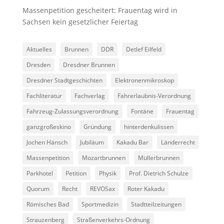
Massenpetition gescheitert: Frauentag wird in
Sachsen kein gesetzlicher Feiertag
Aktuelles
Brunnen
DDR
Detlef Eilfeld
Dresden
Dresdner Brunnen
Dresdner Stadtgeschichten
Elektronenmikroskop
Fachliteratur
Fachverlag
Fahrerlaubnis-Verordnung
Fahrzeug-Zulassungsverordnung
Fontäne
Frauentag
ganzgroßeskino
Gründung
hinterdenkulissen
Jochen Hänsch
Jubiläum
Kakadu Bar
Länderrecht
Massenpetition
Mozartbrunnen
Müllerbrunnen
Parkhotel
Petition
Physik
Prof. Dietrich Schulze
Quorum
Recht
REVOSax
Roter Kakadu
Römisches Bad
Sportmedizin
Stadtteilzeitungen
Strauzenberg
Straßenverkehrs-Ordnung