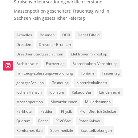
Straßenverkehrsordnung wirklich verstand
Massenpetition gescheitert: Frauentag wird in
Sachsen kein gesetzlicher Feiertag
Aktuelles
Brunnen
DDR
Detlef Eilfeld
Dresden
Dresdner Brunnen
Dresdner Stadtgeschichten
Elektronenmikroskop
Fachliteratur
Fachverlag
Fahrerlaubnis-Verordnung
Fahrzeug-Zulassungsverordnung
Fontäne
Frauentag
ganzgroßeskino
Gründung
hinterdenkulissen
Jochen Hänsch
Jubiläum
Kakadu Bar
Länderrecht
Massenpetition
Mozartbrunnen
Müllerbrunnen
Parkhotel
Petition
Physik
Prof. Dietrich Schulze
Quorum
Recht
REVOSax
Roter Kakadu
Römisches Bad
Sportmedizin
Stadtteilzeitungen