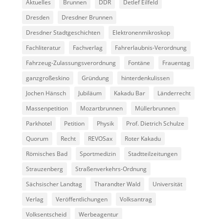
Aktuelles
Brunnen
DDR
Detlef Eilfeld
Dresden
Dresdner Brunnen
Dresdner Stadtgeschichten
Elektronenmikroskop
Fachliteratur
Fachverlag
Fahrerlaubnis-Verordnung
Fahrzeug-Zulassungsverordnung
Fontäne
Frauentag
ganzgroßeskino
Gründung
hinterdenkulissen
Jochen Hänsch
Jubiläum
Kakadu Bar
Länderrecht
Massenpetition
Mozartbrunnen
Müllerbrunnen
Parkhotel
Petition
Physik
Prof. Dietrich Schulze
Quorum
Recht
REVOSax
Roter Kakadu
Römisches Bad
Sportmedizin
Stadtteilzeitungen
Strauzenberg
Straßenverkehrs-Ordnung
Sächsischer Landtag
Tharandter Wald
Universität
Verlag
Veröffentlichungen
Volksantrag
Volksentscheid
Werbeagentur