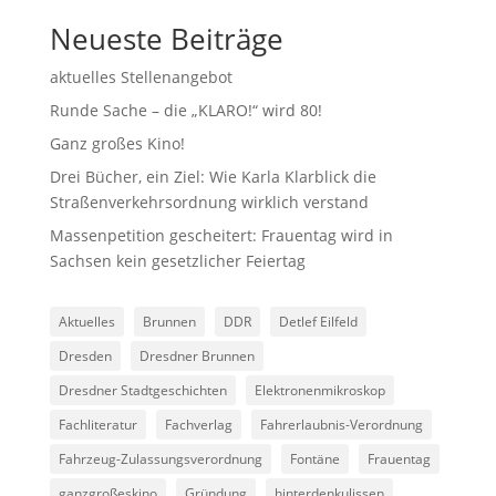
Neueste Beiträge
aktuelles Stellenangebot
Runde Sache – die „KLARO!“ wird 80!
Ganz großes Kino!
Drei Bücher, ein Ziel: Wie Karla Klarblick die
Straßenverkehrsordnung wirklich verstand
Massenpetition gescheitert: Frauentag wird in
Sachsen kein gesetzlicher Feiertag
Aktuelles
Brunnen
DDR
Detlef Eilfeld
Dresden
Dresdner Brunnen
Dresdner Stadtgeschichten
Elektronenmikroskop
Fachliteratur
Fachverlag
Fahrerlaubnis-Verordnung
Fahrzeug-Zulassungsverordnung
Fontäne
Frauentag
ganzgroßeskino
Gründung
hinterdenkulissen