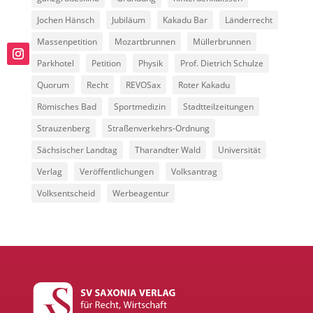
Jochen Hänsch
Jubiläum
Kakadu Bar
Länderrecht
Massenpetition
Mozartbrunnen
Müllerbrunnen
Parkhotel
Petition
Physik
Prof. Dietrich Schulze
Quorum
Recht
REVOSax
Roter Kakadu
Römisches Bad
Sportmedizin
Stadtteilzeitungen
Strauzenberg
Straßenverkehrs-Ordnung
Sächsischer Landtag
Tharandter Wald
Universität
Verlag
Veröffentlichungen
Volksantrag
Volksentscheid
Werbeagentur