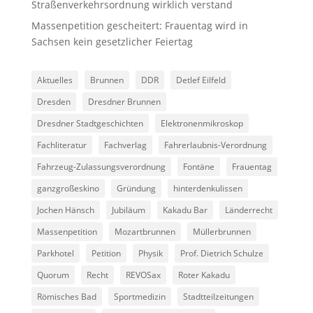
Straßenverkehrsordnung wirklich verstand
Massenpetition gescheitert: Frauentag wird in
Sachsen kein gesetzlicher Feiertag
Aktuelles
Brunnen
DDR
Detlef Eilfeld
Dresden
Dresdner Brunnen
Dresdner Stadtgeschichten
Elektronenmikroskop
Fachliteratur
Fachverlag
Fahrerlaubnis-Verordnung
Fahrzeug-Zulassungsverordnung
Fontäne
Frauentag
ganzgroßeskino
Gründung
hinterdenkulissen
Jochen Hänsch
Jubiläum
Kakadu Bar
Länderrecht
Massenpetition
Mozartbrunnen
Müllerbrunnen
Parkhotel
Petition
Physik
Prof. Dietrich Schulze
Quorum
Recht
REVOSax
Roter Kakadu
Römisches Bad
Sportmedizin
Stadtteilzeitungen