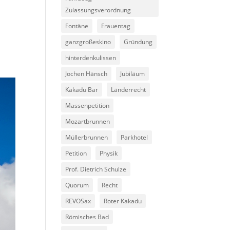
Zulassungsverordnung
e
Fontäne
Frauentag
ganzgroßeskino
Gründung
hinterdenkulissen
Jochen Hänsch
Jubiläum
Kakadu Bar
Länderrecht
Massenpetition
Mozartbrunnen
Müllerbrunnen
Parkhotel
Petition
Physik
Prof. Dietrich Schulze
Quorum
Recht
REVOSax
Roter Kakadu
Römisches Bad