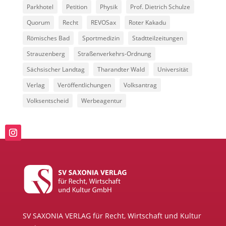
Parkhotel
Petition
Physik
Prof. Dietrich Schulze
Quorum
Recht
REVOSax
Roter Kakadu
Römisches Bad
Sportmedizin
Stadtteilzeitungen
Strauzenberg
Straßenverkehrs-Ordnung
Sächsischer Landtag
Tharandter Wald
Universität
Verlag
Veröffentlichungen
Volksantrag
Volksentscheid
Werbeagentur
SV SAXONIA VERLAG für Recht, Wirtschaft und Kultur