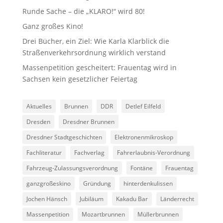
Runde Sache – die „KLARO!“ wird 80!
Ganz großes Kino!
Drei Bücher, ein Ziel: Wie Karla Klarblick die
Straßenverkehrsordnung wirklich verstand
Massenpetition gescheitert: Frauentag wird in
Sachsen kein gesetzlicher Feiertag
Aktuelles
Brunnen
DDR
Detlef Eilfeld
Dresden
Dresdner Brunnen
Dresdner Stadtgeschichten
Elektronenmikroskop
Fachliteratur
Fachverlag
Fahrerlaubnis-Verordnung
Fahrzeug-Zulassungsverordnung
Fontäne
Frauentag
ganzgroßeskino
Gründung
hinterdenkulissen
Jochen Hänsch
Jubiläum
Kakadu Bar
Länderrecht
Massenpetition
Mozartbrunnen
Müllerbrunnen