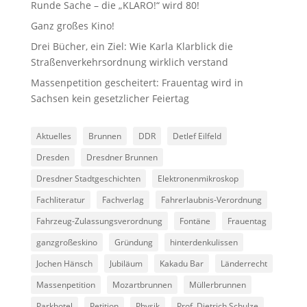
Runde Sache – die „KLARO!“ wird 80!
Ganz großes Kino!
Drei Bücher, ein Ziel: Wie Karla Klarblick die
Straßenverkehrsordnung wirklich verstand
Massenpetition gescheitert: Frauentag wird in
Sachsen kein gesetzlicher Feiertag
Aktuelles
Brunnen
DDR
Detlef Eilfeld
Dresden
Dresdner Brunnen
Dresdner Stadtgeschichten
Elektronenmikroskop
Fachliteratur
Fachverlag
Fahrerlaubnis-Verordnung
Fahrzeug-Zulassungsverordnung
Fontäne
Frauentag
ganzgroßeskino
Gründung
hinterdenkulissen
Jochen Hänsch
Jubiläum
Kakadu Bar
Länderrecht
Massenpetition
Mozartbrunnen
Müllerbrunnen
Parkhotel
Petition
Physik
Prof. Dietrich Schulze