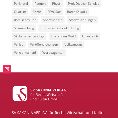
Parkhotel
Petition
Physik
Prof. Dietrich Schulze
Quorum
Recht
REVOSax
Roter Kakadu
Römisches Bad
Sportmedizin
Stadtteilzeitungen
Strauzenberg
Straßenverkehrs-Ordnung
Sächsischer Landtag
Tharandter Wald
Universität
Verlag
Veröffentlichungen
Volksantrag
Volksentscheid
Werbeagentur
SV SAXONIA VERLAG für Recht, Wirtschaft und Kultur