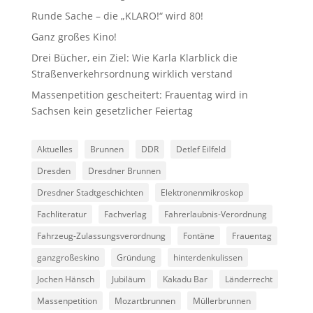
Runde Sache – die „KLARO!“ wird 80!
Ganz großes Kino!
Drei Bücher, ein Ziel: Wie Karla Klarblick die
Straßenverkehrsordnung wirklich verstand
Massenpetition gescheitert: Frauentag wird in
Sachsen kein gesetzlicher Feiertag
Aktuelles
Brunnen
DDR
Detlef Eilfeld
Dresden
Dresdner Brunnen
Dresdner Stadtgeschichten
Elektronenmikroskop
Fachliteratur
Fachverlag
Fahrerlaubnis-Verordnung
Fahrzeug-Zulassungsverordnung
Fontäne
Frauentag
ganzgroßeskino
Gründung
hinterdenkulissen
Jochen Hänsch
Jubiläum
Kakadu Bar
Länderrecht
Massenpetition
Mozartbrunnen
Müllerbrunnen