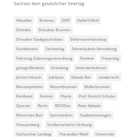
Sachsen kein gesetzlicher Feiertag
Aktuelles
Brunnen
DDR
Detlef Eilfeld
Dresden
Dresdner Brunnen
Dresdner Stadtgeschichten
Elektronenmikroskop
Fachliteratur
Fachverlag
Fahrerlaubnis-Verordnung
Fahrzeug-Zulassungsverordnung
Fontäne
Frauentag
ganzgroßeskino
Gründung
hinterdenkulissen
Jochen Hänsch
Jubiläum
Kakadu Bar
Länderrecht
Massenpetition
Mozartbrunnen
Müllerbrunnen
Parkhotel
Petition
Physik
Prof. Dietrich Schulze
Quorum
Recht
REVOSax
Roter Kakadu
Römisches Bad
Sportmedizin
Stadtteilzeitungen
Strauzenberg
Straßenverkehrs-Ordnung
Sächsischer Landtag
Tharandter Wald
Universität